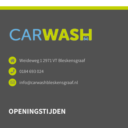
Weideweg 1 2971 VT Bleskensgraaf
0184 693 024
info@carwashbleskensgraaf.nl
OPENINGSTIJDEN