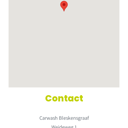
Contact
Carwash Bleskensgraaf
Weideweg 1